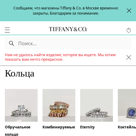
Сообщаем, что магазины Tiffany & Co. в Москве временно
закрыты. Благодарим за понимание.
Нам не удалось найти изделие, которое вы ищете. Мы хотим
показать вам нечто прекрасное.
Кольца
Обручальное
Комбинируемые
Eternity
Коктейл
кольцо