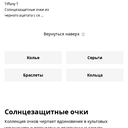
Tiffany T
Солнцезащитные очки из
черного ацетата с се …
Вернуться наверх
Колье
Серьги
Браслеты
Кольца
Солнцезащитные очки
Коллекция очков черпает вдохновение в культовых
украшениях и легендарных драгоценных камнях