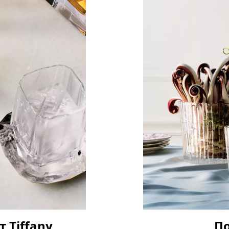
 Tiffany
П