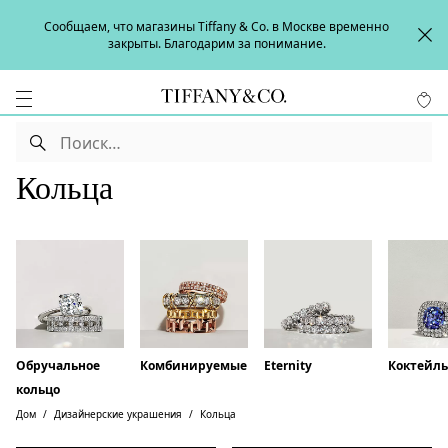
Сообщаем, что магазины Tiffany & Co. в Москве временно
закрыты. Благодарим за понимание.
Кольца
Обручальное
Комбинируемые
Eternity
Коктейл
кольцо
Дом
Дизайнерские украшения
Кольца