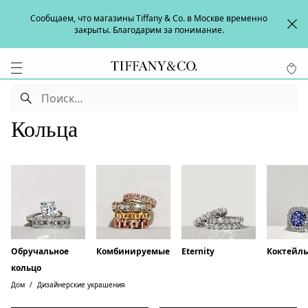
Сообщаем, что магазины Tiffany & Co. в Москве временно
закрыты. Благодарим за понимание.
Кольца
Обручальное
Комбинируемые
Eternity
Коктейл
кольцо
Дом
Дизайнерские украшения