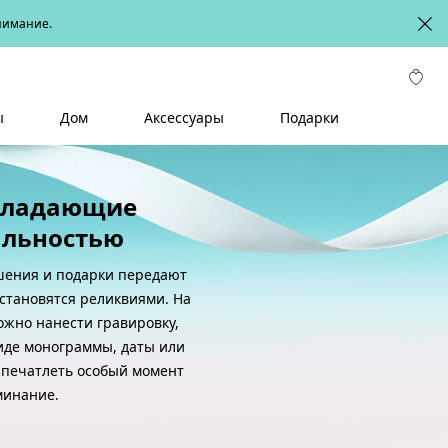
онимание.
ы
Дом
Аксессуары
Подарки
бладающие
льностью
ения и подарки передают
становятся реликвиями. На
ожно нанести гравировку,
иде монограммы, даты или
апечатлеть особый момент
минание.