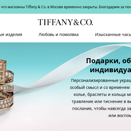
что магазины Tiffany & Co. в Москве временно закрыты. Благодарим за п
е изделия
Любовь и помолвка
Изысканные час
Подарки, о
индивидуа
Персонализированные украш
особый смысл и со временем 
колье, браслеты и кольца м
травление или тиснение в в
послания, чтобы навсегда з
или воспо