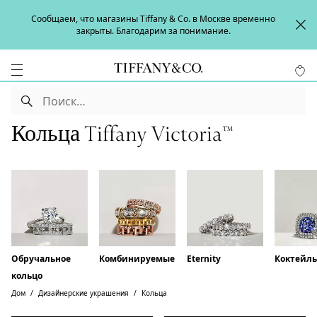
Сообщаем, что магазины Tiffany & Co. в Москве временно
закрыты. Благодарим за понимание.
Кольца Tiffany Victoria™
Обручальное
Комбинируемые
Eternity
Коктейл
кольцо
Дом
Дизайнерские украшения
Кольца