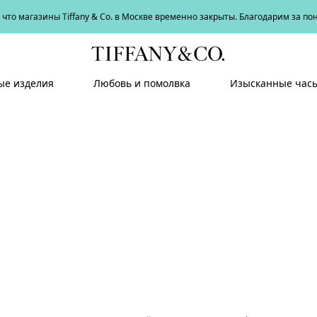
что магазины Tiffany & Co. в Москве временно закрыты. Благодарим за п
е изделия
Любовь и помолвка
Изысканные час