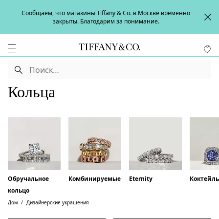
Сообщаем, что магазины Tiffany & Co. в Москве временно
закрыты. Благодарим за понимание.
Кольца
Обручальное
Комбинируемые
Eternity
Коктейл
кольцо
Дом
Дизайнерские украшения