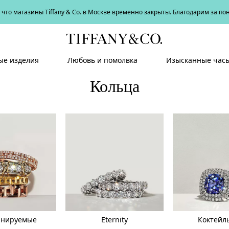
что магазины Tiffany & Co. в Москве временно закрыты. Благодарим за п
е изделия
Любовь и помолвка
Изысканные час
Кольца
инируемые
Eternity
Коктейл