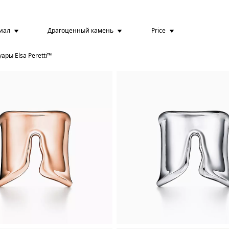
иал
Драгоценный камень
Price
ары Elsa Peretti™