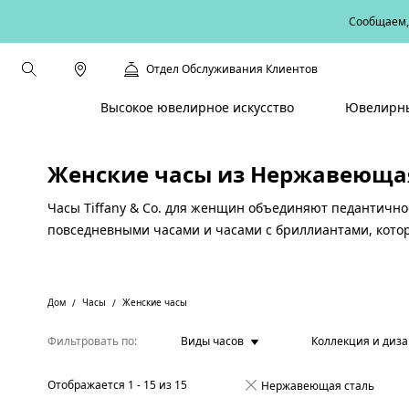
Сообщаем, 
Отдел Обслуживания Клиентов
Высокое ювелирное искусство
Ювелирны
Женские часы из Нержавеющая
Часы Tiffany & Co. для женщин объединяют педантично
повседневными часами и часами с бриллиантами, котор
Дом
Часы
Женские часы
Фильтровать по
Виды часов
Коллекция и диз
Отображается
1
-
15
из
15
Нержавеющая сталь