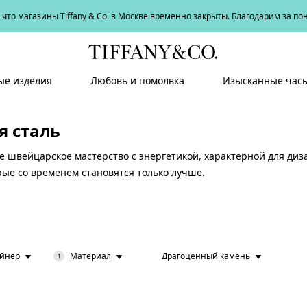
что магазины Tiffany & Co. в Москве временно закрыты. Благодарим за п
е изделия
Любовь и помолвка
Изысканные час
 сталь
е швейцарское мастерство с энергетикой, характерной для диз
ые со временем становятся только лучше.
айнер
Материал
Драгоценный камень
1