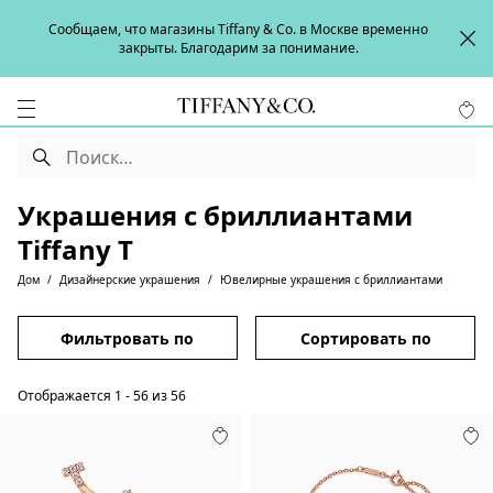
Сообщаем, что магазины Tiffany & Co. в Москве временно
закрыты. Благодарим за понимание.
Украшения с бриллиантами
Tiffany T
Дом
Дизайнерские украшения
Ювелирные украшения с бриллиантами
Фильтровать по
Сортировать по
Отображается
1
-
56
из
56