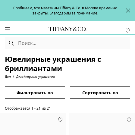
Сообщаем, что магазины Tiffany & Co. в Москве временно
закрыты. Благодарим за понимание.
Ювелирные украшения с
бриллиантами
Дом
Дизайнерские украшения
Фильтровать по
Сортировать по
Отображается
1
-
21
из
21