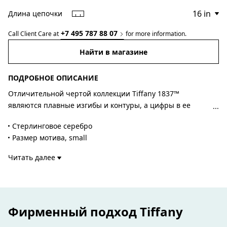
Длина цепочки
+7 495 787 88 07
Call Client Care at
for more information.
Найти в магазине
ПОДРОБНОЕ ОПИСАНИЕ
Отличительной чертой коллекции Tiffany 1837™
являются плавные изгибы и контуры, а цифры в ее
названии отсылают к году основания компании Tiffany.
Стерлинговое серебро
Двусторонний замок придает классической модели
Размер мотива, small
современности. Носите колье отдельно или в сочетании
Длина – 40,6 см
с другими украшениями из коллекции Tiffany 1837™.
Читать далее
Номер изделия:73247373
Фирменный подход Tiffany