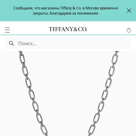
Сообщаем, что магазины Tiffany & Co. в Москве временно
закрыты. Благодарим за понимание.