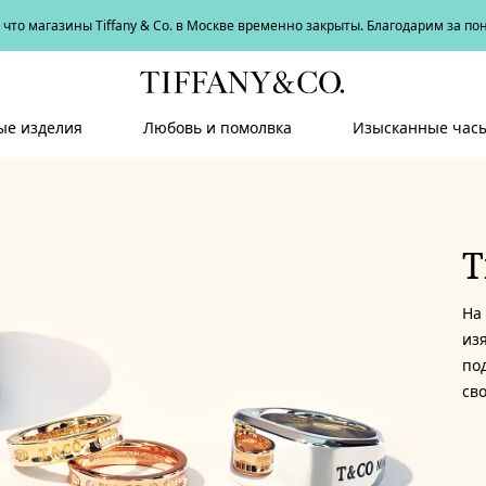
что магазины Tiffany & Co. в Москве временно закрыты. Благодарим за п
е изделия
Любовь и помолвка
Изысканные час
T
На 
из
по
св