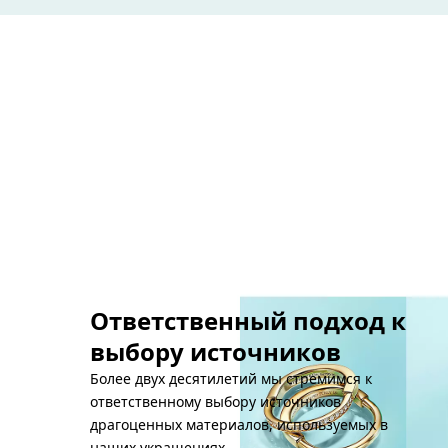
готовы помоч
кольца или по
виртуальных к
Ответственный подход к
выбору источников
Более двух десятилетий мы стремимся к
ответственному выбору источников
драгоценных материалов, используемых в
наших украшениях.