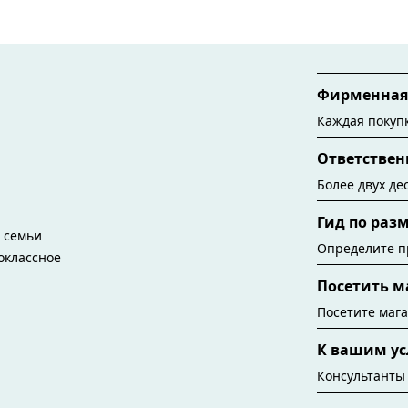
Фирменная 
Каждая покупк
Tiffany. Хотя
Ответствен
1886 год, сег
изготавливают
Более двух де
переработанн
выбору источ
Гид по раз
наших украше
ю семьи
Определите п
воклассное
помощью гида 
Посетить м
window.tiffan
{windo
Посетите мага
новинками, ку
К вашим ус
ближайший к 
Консультанты 
обслуживание 