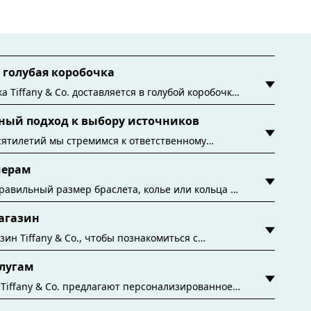
голубая коробочка
а Tiffany & Co. доставляется в голубой коробочке
 эта знаменитая упаковка уходит корнями в
ный подход к выбору источников
одня все фирменные голубые коробочки и пакеты
ся из бумаги из экологичных источников и
сятилетий мы стремимся к ответственному
ых матер
ников драгоценных материалов, используемых в
мерам
ниях. Подробнее
равильный размер браслета, колье или кольца с
по размерам Tiffany & Co.
агазин
y.authoredContent.sizeGuideDefaultCategoryName='rings';if(!win
зин Tiffany & Co., чтобы познакомиться с
льтовыми коллекциями и не только. Найдите
лугам
вам магазин
Tiffany & Co. предлагают персонализированное
с учетом всех ваших потребностей. Мы всегда