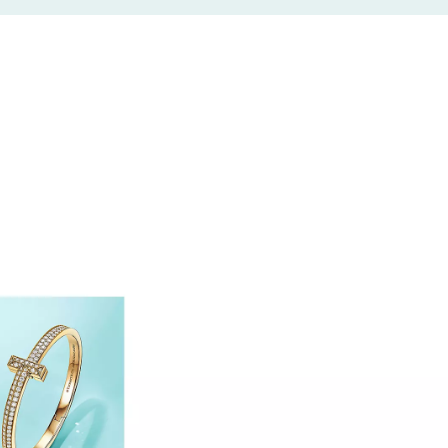
ь с любым вопросом: от выбора помолвочного
дарка до консультаций в магазине или же
онсультаций. С