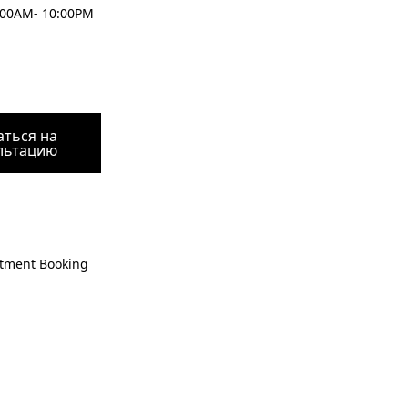
:00AM- 10:00PM
аться на
льтацию
tment Booking