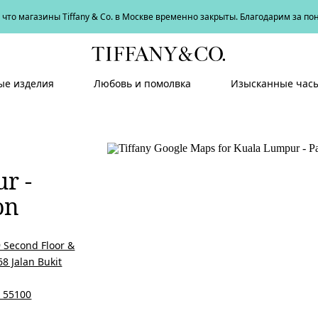
что магазины Tiffany & Co. в Москве временно закрыты. Благодарим за п
е изделия
Любовь и помолвка
Изысканные час
r -
on
9 Second Floor &
68 Jalan Bukit
 55100