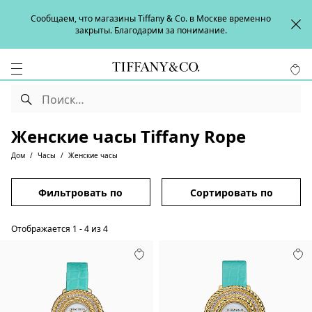
Сообщаем, что магазины Tiffany & Co. в Москве временно
закрыты. Благодарим за понимание.
Женские часы Tiffany Rope
Дом
Часы
Женские часы
Фильтровать по
Сортировать по
Отображается
1
-
4
из
4