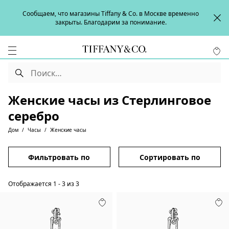
Сообщаем, что магазины Tiffany & Co. в Москве временно
закрыты. Благодарим за понимание.
Женские часы из Стерлинговое
серебро
Дом
Часы
Женские часы
Фильтровать по
Сортировать по
Отображается
1
-
3
из
3