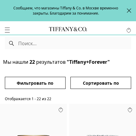
Сообщаем, что магазины Tiffany & Co. в Москве временно
закрыты. Благодарим за понимание.
Мы нашли
22
результатов
"Tiffany+Forever"
Фильтровать по
Сортировать по
Отображается
1
-
22
из
22