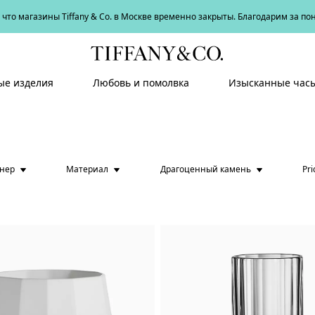
что магазины Tiffany & Co. в Москве временно закрыты. Благодарим за п
е изделия
Любовь и помолвка
Изысканные час
йнер
Материал
Драгоценный камень
Pri