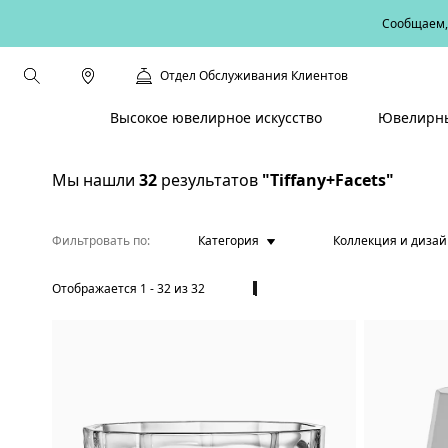
Сообщаем, 
Отдел Обслуживания Клиентов
Высокое ювелирное искусство
Ювелирны
Мы нашли
32
результатов
"Tiffany+Facets"
Фильтровать по
Категория
Коллекция и диза
Отображается
1
-
32
из
32