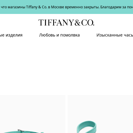
что магазины Tiffany & Co. в Москве временно закрыты. Благодарим за п
е изделия
Любовь и помолвка
Изысканные час