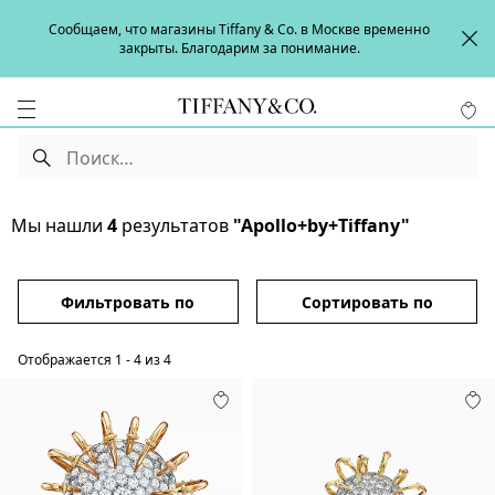
Сообщаем, что магазины Tiffany & Co. в Москве временно
закрыты. Благодарим за понимание.
Мы нашли
4
результатов
"Apollo+by+Tiffany"
Фильтровать по
Сортировать по
Отображается
1
-
4
из
4