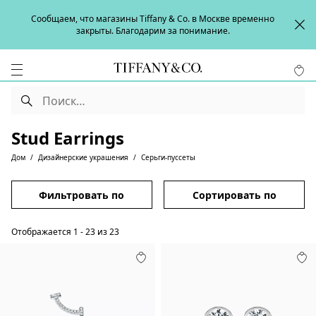
Сообщаем, что магазины Tiffany & Co. в Москве временно
закрыты. Благодарим за понимание.
Stud Earrings
Дом
Дизайнерские украшения
Серьги-пуссеты
Фильтровать по
Сортировать по
Отображается
1
-
23
из
23