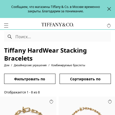
Сообщаем, что магазины Tiffany & Co. в Москве временно
закрыты. Благодарим за понимание.
Tiffany HardWear Stacking
Bracelets
Дом
Дизайнерские украшения
Комбинируемые браслеты
Фильтровать по
Сортировать по
Отображается
1
-
8
из
8