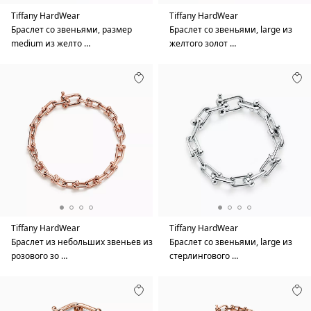
Tiffany HardWear
Tiffany HardWear
Браслет со звеньями, размер
Браслет со звеньями, large из
medium из желто …
желтого золот …
Tiffany HardWear
Tiffany HardWear
Браслет из небольших звеньев из
Браслет со звеньями, large из
розового зо …
стерлингового …