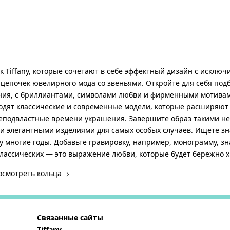
 Tiffany, которые сочетают в себе эффектный дизайн с исключ
х цепочек ювелирного мода со звеньями. Откройте для себя под
ания, с бриллиантами, символами любви и фирменными мотива
ходят классические и современные модели, которые расширяют
подвластные времени украшения. Завершите образ такими нев
ли элегантными изделиями для самых особых случаев. Ищете з
 многие годы. Добавьте гравировку, например, монограмму, з
классических — это выражение любви, которые будет бережно 
осмотреть кольца
Связанные сайты
Tiffany