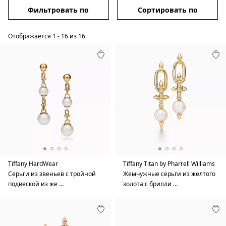
Фильтровать по
Сортировать по
Отображается
1
-
16
из
16
Tiffany HardWear
Tiffany Titan by Pharrell Williams
Серьги из звеньев с тройной
Жемчужные серьги из желтого
подвеской из же …
золота с брилли …