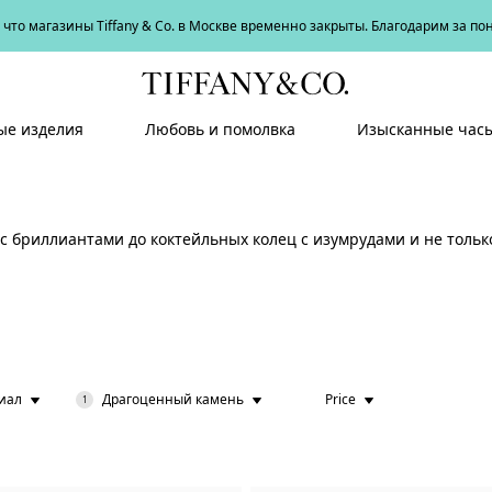
что магазины Tiffany & Co. в Москве временно закрыты. Благодарим за п
е изделия
Любовь и помолвка
Изысканные час
с бриллиантами до коктейльных колец с изумрудами и не тол
иал
Драгоценный камень
Price
1