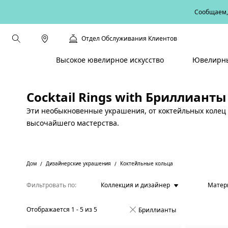
Сообщаем, 
Отдел Обслуживания Клиентов
Высокое ювелирное искусство
Ювелирны
Cocktail Rings with Бриллианты
Эти необыкновенные украшения, от коктейльных колец 
высочайшего мастерства.
Дом
Дизайнерские украшения
Коктейльные кольца
Фильтровать по
Коллекция и дизайнер
Матер
Отображается
1
-
5
из
5
Бриллианты