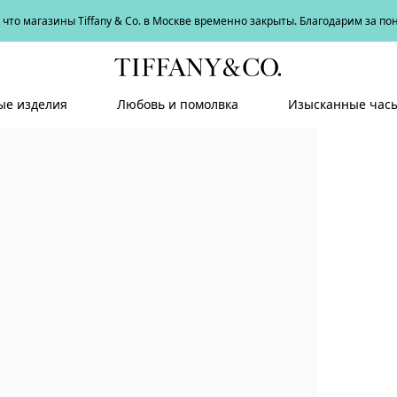
что магазины Tiffany & Co. в Москве временно закрыты. Благодарим за п
е изделия
Любовь и помолвка
Изысканные час