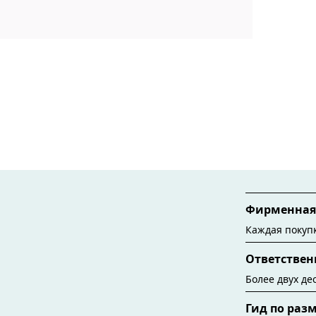
Фирменная 
Каждая покупк
Tiffany. Хотя
Ответствен
1886 год, сег
изготавливают
Более двух де
переработанн
выбору источ
Гид по раз
наших украше