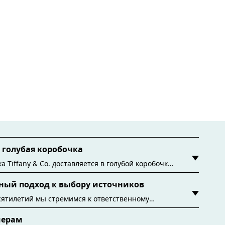
голубая коробочка
а Tiffany & Co. доставляется в голубой коробочке
 эта знаменитая упаковка уходит корнями в
ный подход к выбору источников
одня все фирменные голубые коробочки и пакеты
ся из бумаги из экологичных источников и
сятилетий мы стремимся к ответственному
ых матер
ников драгоценных материалов, используемых в
мерам
ниях. Подробнее