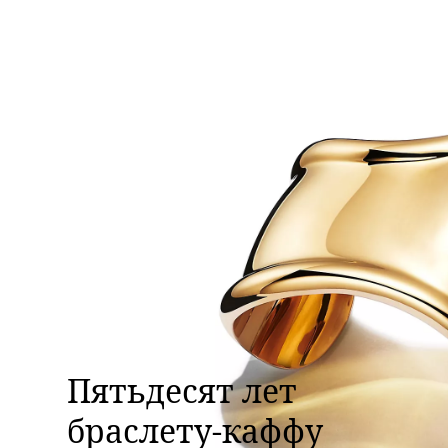
Пятьдесят лет
браслету-каффу