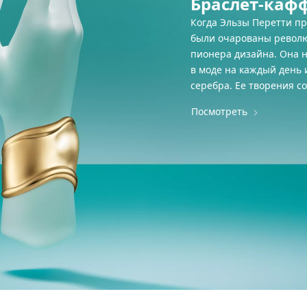
Браслет-кафф 
Когда Эльзы Перетти при
были очарованы револю
пионера дизайна. Она 
в моде на каждый день 
серебра. Ее творения с
Посмотреть