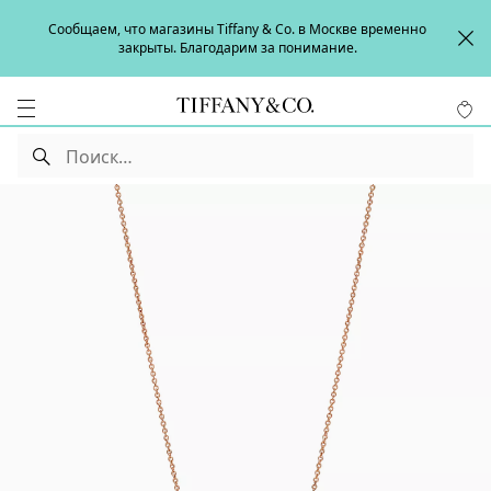
Сообщаем, что магазины Tiffany & Co. в Москве временно
закрыты. Благодарим за понимание.