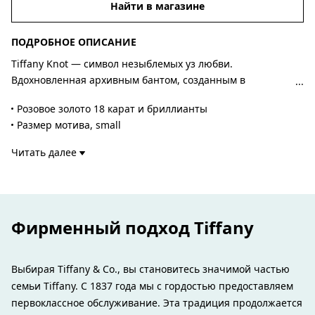
Найти в магазине
ПОДРОБНОЕ ОПИСАНИЕ
Tiffany Knot — символ незыблемых уз любви.
Вдохновленная архивным бантом, созданным в
1889 году, коллекция Knot воплощает в себе значимую
Розовое золото 18 карат и бриллианты
связь — символ непреходящих уз. Небольшая подвеска
Размер мотива, small
выполнена из розового золота 18 карат и отполирована
На цепочке регулируемой длины 38,1–43,2 см
вручную для исключительного блеска. Каждый
Читать далее
Общий вес – 0,08 карата
бриллиант круглой огранки отвечает высоким
Номер изделия:75123566
стандартам Tiffany и закреплен вручную под точным
углом для создания максимального блеска. Носите
подвеску отдельно или в сочетании с классическими
Фирменный подход Tiffany
силуэтами для создания неожиданного образа.
Выбирая Tiffany & Co., вы становитесь значимой частью
семьи Tiffany. С 1837 года мы с гордостью предоставляем
первоклассное обслуживание. Эта традиция продолжается