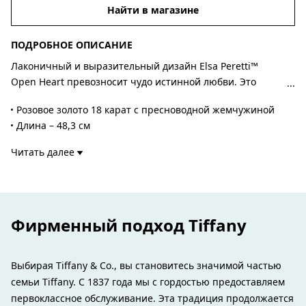
Найти в магазине
ПОДРОБНОЕ ОПИСАНИЕ
Лаконичный и выразительный дизайн Elsa Peretti™
Open Heart превозносит чудо истинной любви. Это
органичное ожерелье дополнено блистательным
Розовое золото 18 карат с пресноводной жемчужиной
акцентом – жемчужиной.
Длина – 48,3 см
Жемчужина диаметром 7,5-8 мм
Читать далее
Авторский дизайн Эльзы Перетти
Номер изделия:60148710
Фирменный подход Tiffany
Выбирая Tiffany & Co., вы становитесь значимой частью
семьи Tiffany. С 1837 года мы с гордостью предоставляем
первоклассное обслуживание. Эта традиция продолжается