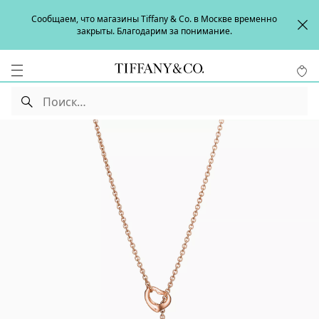
Сообщаем, что магазины Tiffany & Co. в Москве временно
закрыты. Благодарим за понимание.