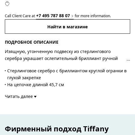
+7 495 787 88 07
Call Client Care at
for more information.
Найти в магазине
ПОДРОБНОЕ ОПИСАНИЕ
Изящную, утонченную подвеску из стерлингового
серебра украшает ослепительный бриллиант ручной
полировки. Творения Эльзы Перетти из революционной
Стерлинговое серебро с бриллиантом круглой огранки в
коллекции Diamonds by the Yard™ отличаются
глухой закрепке
сочетанием изящных, воздушных цепочек и камней в
На цепочке длиной 45,7 см
глухой закрепке. Она навсегда изменила роль
Шпрингельная застежка
бриллиантов в моде. Она напоминает отражение света
Читать далее
Вес – 0,05 карата
на коже. Комбинируйте ее с другими подвесками и колье
Авторский дизайн Эльзы Перетти
Diamonds by the Yard™ из разных металлов и разной
Номер изделия:60017904
длины для создания индивидуального образа.
Фирменный подход Tiffany