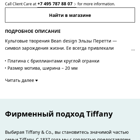
+7 495 787 88 07
Call Client Care at
for more information.
Найти в магазине
ПОДРОБНОЕ ОПИСАНИЕ
Культовые творения Bean design Эльзы Перетти —
символ зарождения жизни. Ее всегда привлекали
прекрасная лаконичная форма, естественные очертания
Платина с бриллиантами круглой огранки
и гладкость боба. Монументальная, органичная
Размер мотива, ширина – 20 мм
коллекция — пример фирменного таланта Перетти,
Общий вес – 1,09 карат
позволяющего создавать невероятно приятные на
Читать далее
Авторский дизайн Bean design Эльзы Перетти
ощупь предметы, которые напоминают нам о красоте
Номер изделия:70880970
природы.
Фирменный подход Tiffany
Выбирая Tiffany & Co., вы становитесь значимой частью
семьи Tiffany. С 1837 года мы с гордостью предоставляем