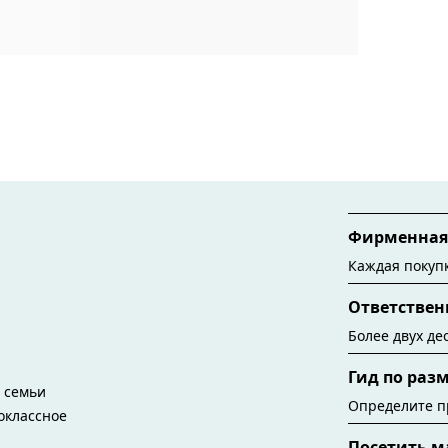
Фирменная 
Каждая покупк
Tiffany. Хотя
Ответствен
1886 год, сег
изготавливают
Более двух де
переработанн
выбору источ
Гид по раз
наших украше
ю семьи
Определите п
воклассное
помощью гида 
Посетить м