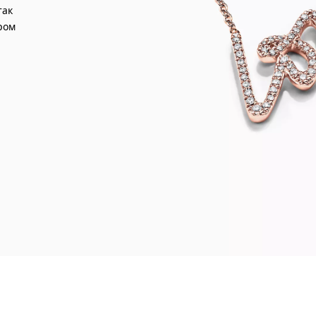
так
ром