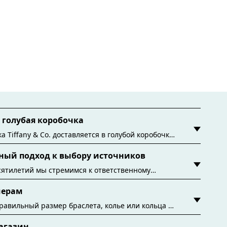
голубая коробочка
а Tiffany & Co. доставляется в голубой коробочке
 эта знаменитая упаковка уходит корнями в
ный подход к выбору источников
одня все фирменные голубые коробочки и пакеты
ся из бумаги из экологичных источников и
сятилетий мы стремимся к ответственному
ых матер
ников драгоценных материалов, используемых в
мерам
ниях. Подробнее
равильный размер браслета, колье или кольца с
по размерам Tiffany & Co.
агазин