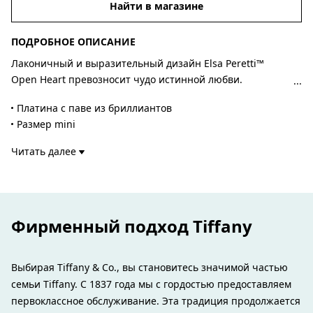
Найти в магазине
ПОДРОБНОЕ ОПИСАНИЕ
Лаконичный и выразительный дизайн Elsa Peretti™
Open Heart превозносит чудо истинной любви.
Благодаря ослепительным бриллиантам эти серьги
Платина с паве из бриллиантов
вспыхивают множеством беззастенчивых искр, которые
Размер mini
никогда не померкнут.
Ширина – 11 мм
Читать далее
Общий вес бриллиантов – 0,42 карата
Авторский дизайн Эльзы Перетти
Номер изделия:60121599
Фирменный подход Tiffany
Выбирая Tiffany & Co., вы становитесь значимой частью
семьи Tiffany. С 1837 года мы с гордостью предоставляем
первоклассное обслуживание. Эта традиция продолжается