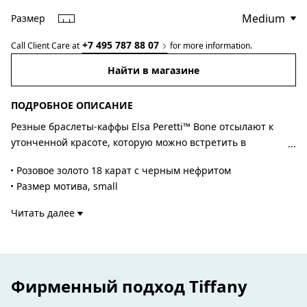
Размер
+7 495 787 88 07
Call Client Care at
for more information.
Найти в магазине
ПОДРОБНОЕ ОПИСАНИЕ
Резные браслеты-каффы Elsa Peretti™ Bone отсылают к
утонченной красоте, которую можно встретить в
природе. Искусные мастера вручную вырезают и
Розовое золото 18 карат с черным нефритом
инкрустируют каждый камень. Необыкновенно
Размер мотива, small
женственный, новаторский браслет-кафф Bone впервые
Ширина – 43 мм
увидел свет в 1970-х годах. Браслет-кафф Bone из
Читать далее
Для правого запястья
розового золота 18 карат — новый взгляд на культовое
Размер запястья, medium
украшение. Он воспевает красоту черного нефрита
Можно носить отдельно или в паре
ручной закрепки и отражает страсть дизайнера к
Авторский дизайн Эльзы Перетти
плавным, «скульптурным» поверхностям.
Номер изделия:69860036
Фирменный подход Tiffany