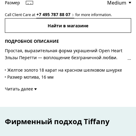
Размер
+7 495 787 88 07
Call Client Care at
for more information.
Найти в магазине
ПОДРОБНОЕ ОПИСАНИЕ
Простая, выразительная форма украшений Open Heart
Эльзы Перетти — воплощение безграничной любви.
Коллекция, свидетельствующая о тяге Перетти к
Желтое золото 18 карат на красном шелковом шнурке
мастерству и форме, органично и монументально
Размер мотива, 16 мм
переосмысливает форму сердца, выходя за рамки этого
Размер запястья, medium
универсального символа. Носите изящный браслет из
Читать далее
Подходит для запястья до 15,9 см
японского шелкового шнурка отдельно или сочетайте
Авторский дизайн Nando and Elsa Peretti Foundation
его с другими браслетами Tiffany для создания яркого
Номер изделия:74223745
образа.
Фирменный подход Tiffany