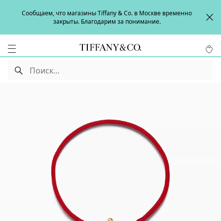
Сообщаем, что магазины Tiffany & Co. в Москве временно
закрыты. Благодарим за понимание.