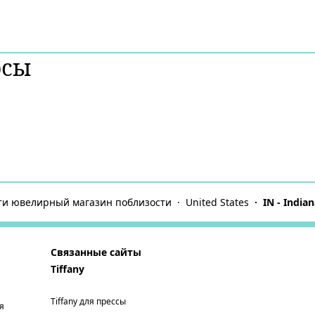
осы
йти ювелирный магазин поблизости
United States
IN - India
Связанные сайты
Tiffany
Tiffany для прессы
я