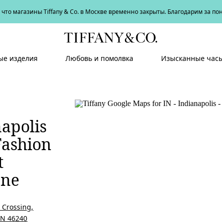
что магазины Tiffany & Co. в Москве временно закрыты. Благодарим за п
е изделия
Любовь и помолвка
Изысканные час
apolis
Fashion
t
one
 Crossing,
IN 46240