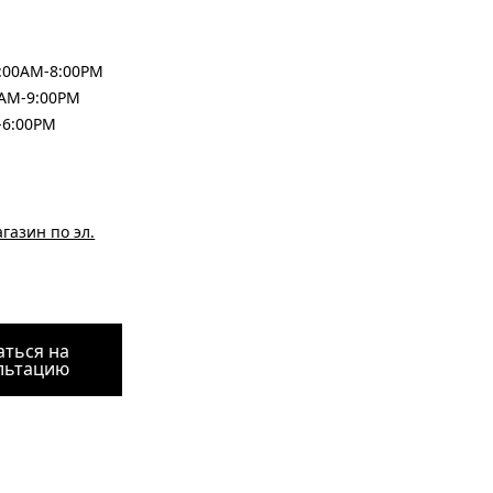
0:00AM-8:00PM
00AM-9:00PM
-6:00PM
газин по эл.
аться на
льтацию