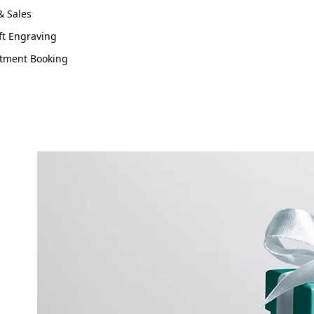
& Sales
ft Engraving
tment Booking