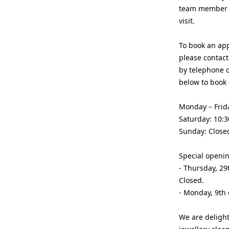
team member p
visit.
To book an ap
please contact
by telephone or
below to book 
Monday – Frida
Saturday: 10:3
Sunday: Close
Special openi
- Thursday, 29
Closed.
- Monday, 9th 
We are delight