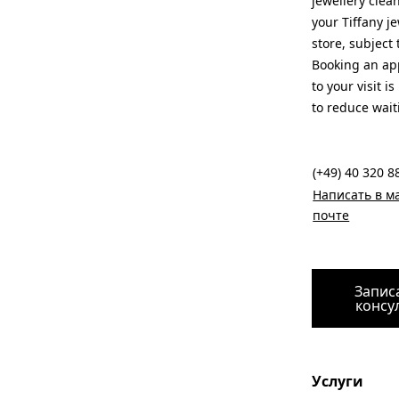
jewellery clea
your Tiffany je
store, subject t
Booking an ap
to your visit 
to reduce wait
(+49) 40 320 8
Написать в ма
почте
Запис
консу
Услуги