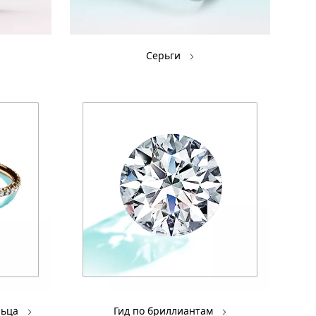
Серьги
льца
Гид по бриллиантам