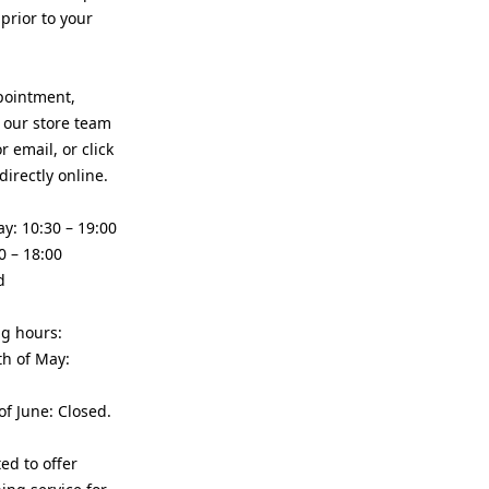
rior to your
pointment,
 our store team
 email, or click
directly online.
y: 10:30 – 19:00
0 – 18:00
d
ng hours:
th of May:
of June: Closed.
ed to offer