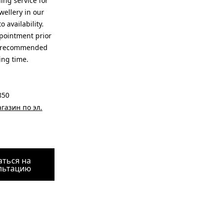
ning service for
wellery in our
o availability.
pointment prior
is recommended
ing time.
850
газин по эл.
аться на
льтацию