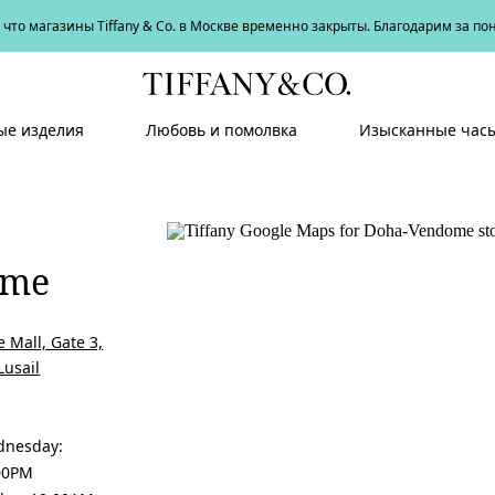
что магазины Tiffany & Co. в Москве временно закрыты. Благодарим за п
е изделия
Любовь и помолвка
Изысканные час
ome
 Mall, Gate 3,
Lusail
dnesday:
:00PM