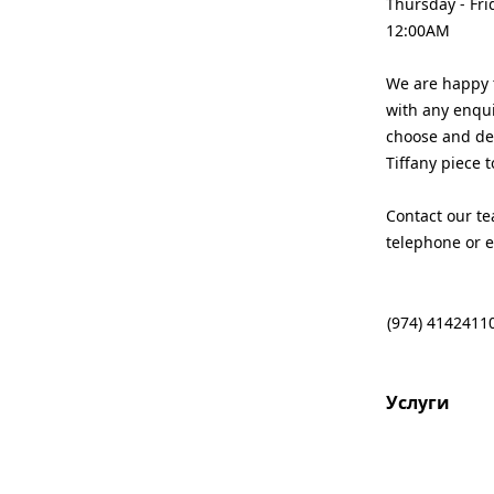
Thursday - Fri
12:00AM
We are happy t
with any enqui
choose and de
Tiffany piece t
Contact our te
telephone or e
(974) 4142411
Услуги