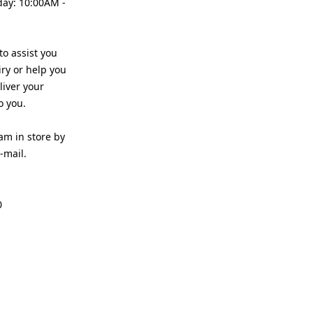
day: 10:00AM -
o assist you
ry or help you
liver your
o you.
am in store by
-mail.
0