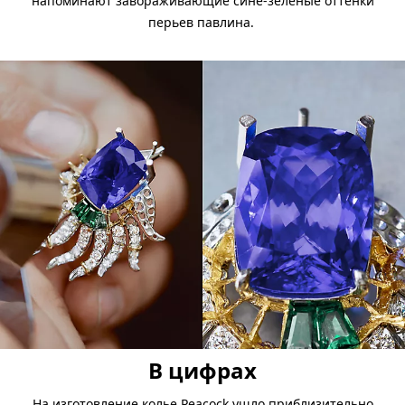
напоминают завораживающие сине-зеленые оттенки
перьев павлина.
В цифрах
На изготовление колье Peacock ушло приблизительно