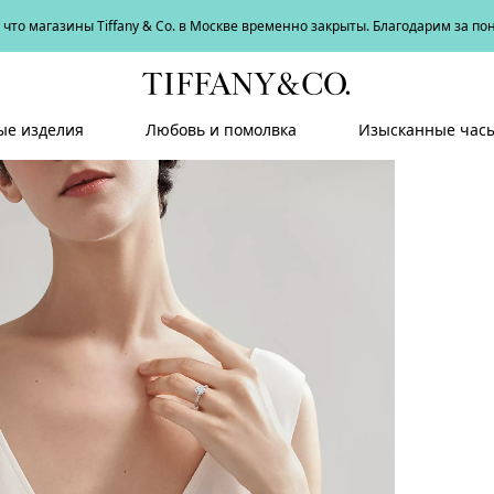
что магазины Tiffany & Co. в Москве временно закрыты. Благодарим за п
е изделия
Любовь и помолвка
Изысканные час