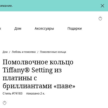
онимание.
ы
Дом
Аксессуары
Подарки
Дом
Любовь и помолвка
Помолвочные кольца
Помолвочное кольцо
Tiffany® Setting из
платины с
бриллиантами «паве»
Стиль #
74183
показано 2 к.