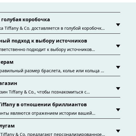
голубая коробочка
а Tiffany & Co. доставляется в голубой коробочке
 эта знаменитая упаковка уходит корнями в
ный подход к выбору источников
одня все фирменные голубые коробочки и пакеты
ся из бумаги из экологичных источников и
 ответственно подходит к выбору источников
ых матер
 Будучи лидером по отслеживаемости
мерам
 мы способны отследить 100% неограненных
звестных месторождений и источников. Мы
равильный размер браслета, колье или кольца с
вой мировой ювелирной компание
по размерам Tiffany & Co.
агазин
y.authoredContent.sizeGuideDefaultCategoryName='rings';if(!win
зин Tiffany & Co., чтобы познакомиться с
льтовыми коллекциями и не только. Найдите
iffany в отношении бриллиантов
вам магазин
нты являются отражением истории вашей
аете ли вы новую главу в вашей истории или
лугам
ие, вы можете обновить свои украшения
 благодаря программе Tiffany Diamond Promise.
Tiffany & Co. предлагают персонализированное