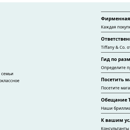
Фирменная 
Каждая покупк
Tiffany. Хотя
Ответствен
1886 год, сег
изготавливают
Tiffany & Co.
переработанн
бриллиантов.
Гид по раз
бриллиантов,
алмазов до и
Определите п
ю семьи
являемся пер
помощью гида 
Посетить м
воклассное
window.tiffan
{windo
Посетите мага
новинками, ку
Обещание T
ближайший к 
Наши бриллиа
жизни. Отмеч
К вашим ус
важное событ
Tiffany & Co.
Консультанты 