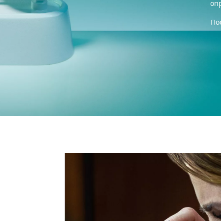
оп
По