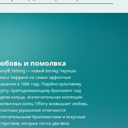
с учетом всех ваших потребностей. Мы всегда
ь с любым вопросом: от выбора помолвочного
дарка до консультаций в магазине или же
онсультаций. С
юбовь и помолвка
fany® Setting — новый взгляд Чарльза
юиса Тиффани на самые эффектные
ашения в 1886 году. Подобно культовому
луэту, приподнимающему бриллиант над
одком кольца, исключительная коллекция
молвочных колец Tiffany возвышает любовь.
егантные украшения отличаются
ключительными бриллиантами и искусным
стерством, которые почти два века