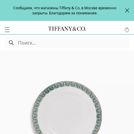
Сообщаем, что магазины Tiffany & Co. в Москве временно
закрыты. Благодарим за понимание.