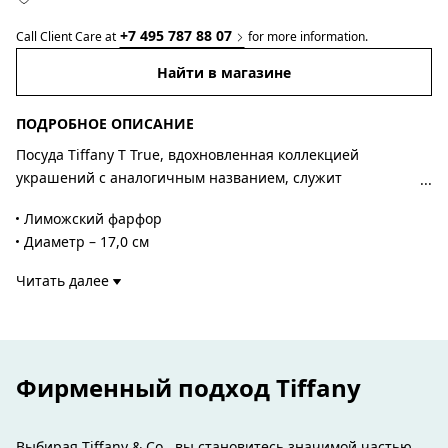
+7 495 787 88 07
Call Client Care at
for more information.
Найти в магазине
ПОДРОБНОЕ ОПИСАНИЕ
Посуда Tiffany T True, вдохновленная коллекцией
украшений с аналогичным названием, служит
украшением стола. Пирожковую тарелку из лиможского
Лиможский фарфор
фарфора с нанесенной вручную платиновой каймой
Диаметр – 17,0 см
украшает выразительный мотив Tiffany T True.
Нанесенная вручную платиновая кайма
Неожиданным решением станет сочетание с
Читать далее
Не для использования в микроволновой печи
пирожковыми тарелками Tiffany T True разных
Подходит для мытья в посудомоечной машине
расцветок.
Номер изделия:73242479
Фирменный подход Tiffany
Выбирая Tiffany & Co., вы становитесь значимой частью