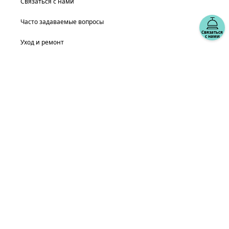
Связаться с нами
Часто задаваемые вопросы
Связаться
с нами
Уход и ремонт
Каталоги
Наша компания
Связанные сайты Tiffany
выберите местонахождение: Россия
© T&CO. 2025