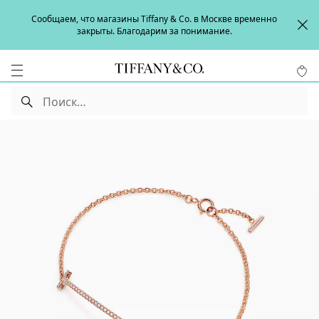
Сообщаем, что магазины Tiffany & Co. в Москве временно
закрыты. Благодарим за понимание.