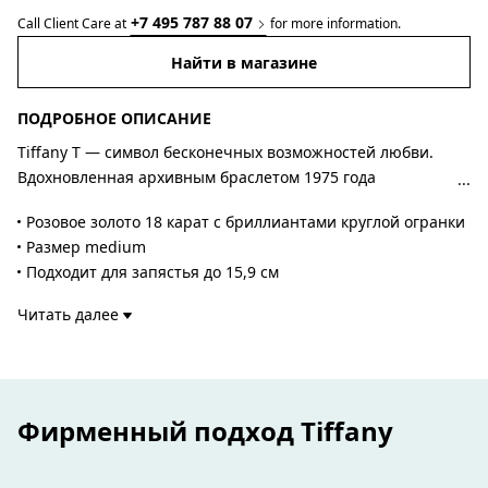
+7 495 787 88 07
Call Client Care at
for more information.
Найти в магазине
ПОДРОБНОЕ ОПИСАНИЕ
Tiffany T — символ бесконечных возможностей любви.
Вдохновленная архивным браслетом 1975 года
коллекция T — дань культовому мотиву ювелирного дома
Розовое золото 18 карат с бриллиантами круглой огранки
и воплощение духа Нью-Йорка, который основатель
Размер medium
Чарльз Льюис Тиффани считал городом перспектив и
Подходит для запястья до 15,9 см
возможностей. Бриллианты элегантно подчеркивают
Общий вес – 0,12 карата
изгиб браслета. Носите изящный браслет отдельно или
Читать далее
Номер изделия:60150747
комбинируйте его с другими браслетами Tiffany для
создания яркого образа.
Фирменный подход Tiffany